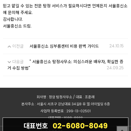
믿고 맡길 수 있는 전문 탐정 서비스가 필요하시다면 언제든지 서울흥신소
에 문의해 주세요.
감사합니다.
서울흥신소 드림.
24.10.15
이전글
서울흥신소 심부름센터 비용 완벽 가이드
다음글
" 서울흥신소 탐정사무소: 의심스러운 배우자, 확실한 증
24.09.25
거 수집 방법"
회사명 : 정암 탐정사무소 / 대표 : 조훈래
본사주소 : 서울시 서초구 강남대로 34길8 유.엘.아이빌딩 6층
사업자 등록번호 : 299-13-02501
대표전화 : 1688-8922
02-6080-8049
대표번호