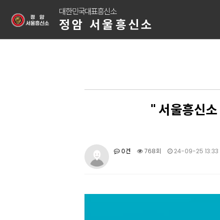
대한민국대표흥신소
정암 서울흥신소
" 서울흥신소
0건
768회
24-09-25 13:33